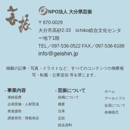
NPO法人 大分県芸振
〒870-0029
大分市高砂2-33 iichiko総合文化センタ
ー地下1階
TEL／097-536-0522 FAX／097-536-6188
掲載の記事・写真・イラストなど、すべてのコンテンツの無断複
写・転載・公衆送信 等を禁じます。
- 事業内容
- 芸振について
ホーム
連絡提携
組織について
アーカイブス
企画実施・人材育成
概要
会員について
推進援助
沿革
各種様式
調査研究・情報発信
定款
総会資料