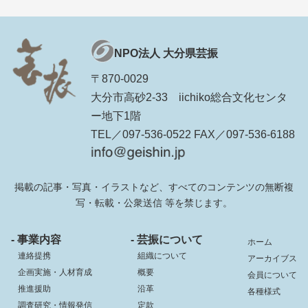
NPO法人 大分県芸振
〒870-0029
大分市高砂2-33 iichiko総合文化センタ
ー地下1階
TEL／097-536-0522 FAX／097-536-6188
掲載の記事・写真・イラストなど、すべてのコンテンツの無断複
写・転載・公衆送信 等を禁じます。
- 事業内容
- 芸振について
ホーム
連絡提携
組織について
アーカイブス
企画実施・人材育成
概要
会員について
推進援助
沿革
各種様式
調査研究・情報発信
定款